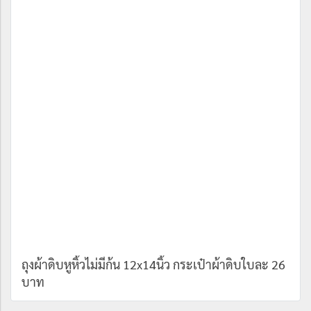
ถุงผ้าดิบหูหิ้วไม่มีก้น 12x14นิ้ว กระเป๋าผ้าดิบใบละ 26
บาท