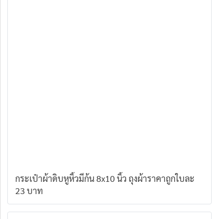
กระเป๋าผ้าดิบหูหิ้วมีก้น 8x10 นิ้ว ถุงผ้าราคาถูกใบละ
23 บาท