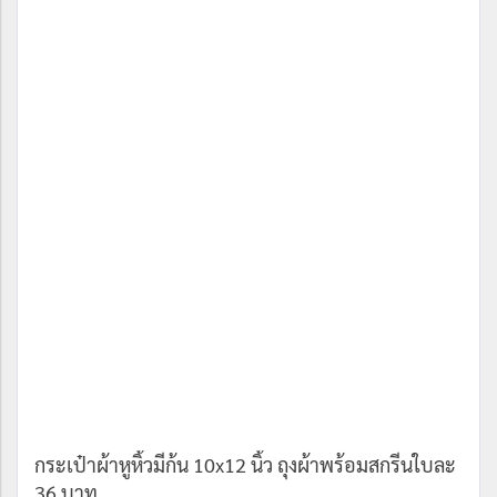
กระเป๋าผ้าหูหิ้วมีก้น 10x12 นิ้ว ถุงผ้าพร้อมสกรีนใบละ
36 บาท