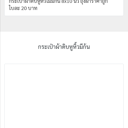
กระเป๋าผ้าดิบหูหิ้วไม่มีก้น 8x10 นิ้ว ถุงผ้าราคาถูก
ใบละ 20 บาท
กระเป๋าผ้าดิบหูหิ้วมีก้น