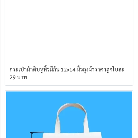
กระเป๋าผ้าดิบหูหิ้วมีก้น 12x14 นิ้วถุงผ้าราคาถูกใบละ
29 บาท