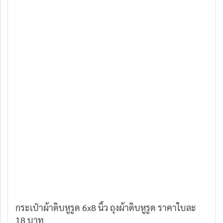
กระเป๋าผ้าดิบหูรูด 6x8 นิ้ว ถุงผ้าดิบหูรูด ราคาใบละ
18 บาท