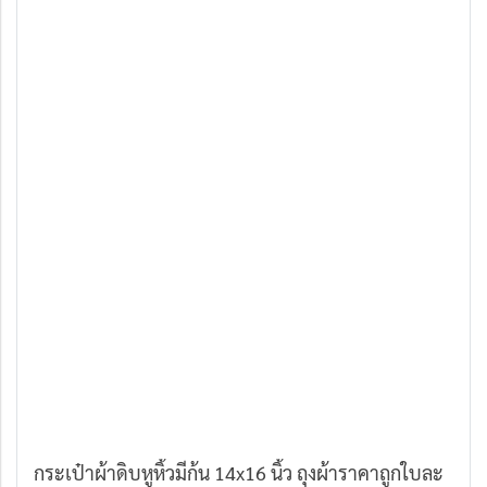
กระเป๋าผ้าดิบหูหิ้วมีก้น 14x16 นิ้ว ถุงผ้าราคาถูกใบละ