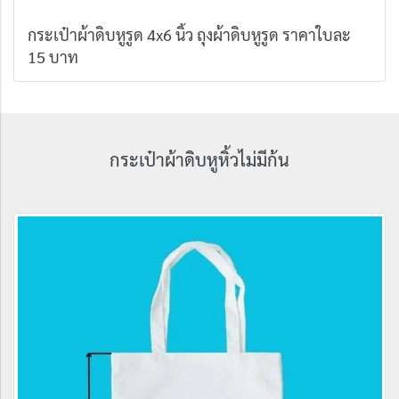
กระเป๋าผ้าดิบหูรูด 4x6 นิ้ว ถุงผ้าดิบหูรูด ราคาใบละ
15 บาท
กระเป๋าผ้าดิบหูหิ้วไม่มีก้น