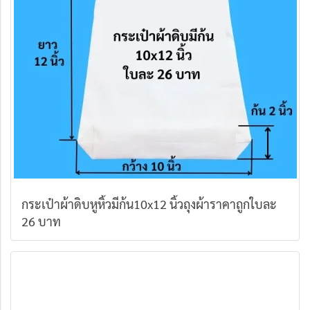
กระเป๋าผ้าดิบหูหิ้วมีก้น10x12 นิ้วถุงผ้าราคาถูกใบละ
26 บาท