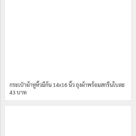
กระเป๋าผ้าหูหิ้วมีก้น 14x16 นิ้ว ถุงผ้าพร้อมสกรีนใบละ
43 บาท