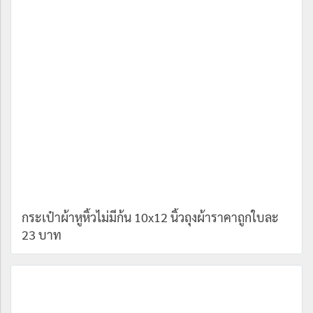
กระเป๋าผ้าหูหิ้วไม่มีก้น 10x12 นิ้วถุงผ้าราคาถูกใบละ
23 บาท