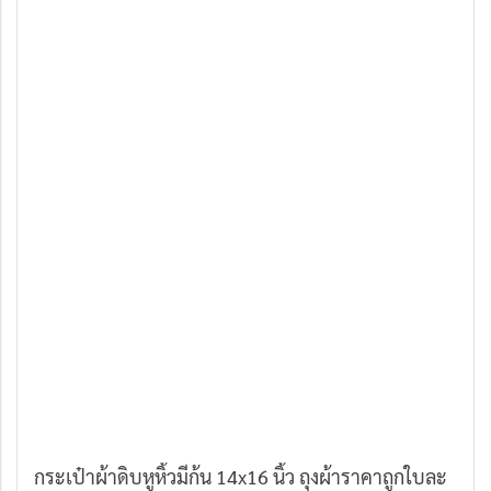
กระเป๋าผ้าดิบหูหิ้วมีก้น 14x16 นิ้ว ถุงผ้าราคาถูกใบละ