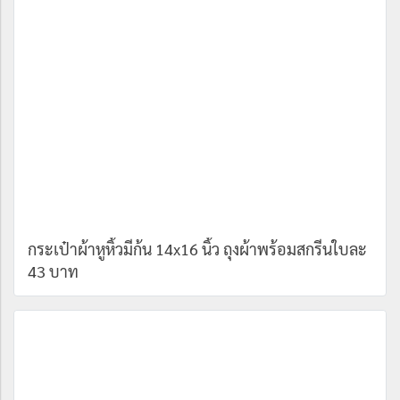
กระเป๋าผ้าหูหิ้วมีก้น 14x16 นิ้ว ถุงผ้าพร้อมสกรีนใบละ
43 บาท