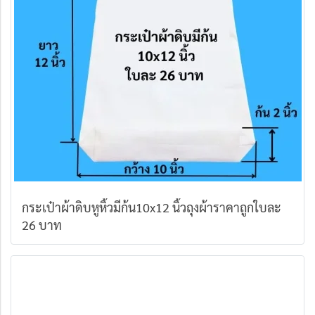
กระเป๋าผ้าดิบหูหิ้วมีก้น10x12 นิ้วถุงผ้าราคาถูกใบละ
26 บาท