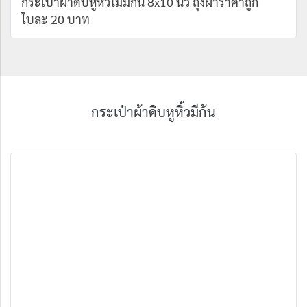
กระเป๋าผ้าดิบหูหิ้วไม่มีก้น 8x10 นิ้ว ถุงผ้าราคาถูก
ใบละ 20 บาท
กระเป๋าผ้าดิบหูหิ้วมีก้น