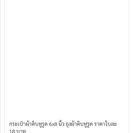
กระเป๋าผ้าดิบหูรูด 6x8 นิ้ว ถุงผ้าดิบหูรูด ราคาใบละ
18 บาท