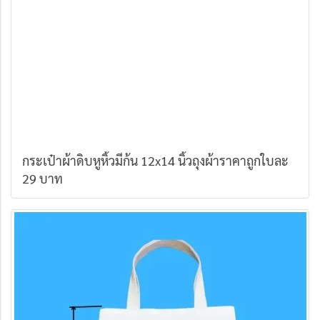
กระเป๋าผ้าดิบหูหิ้วมีก้น 12x14 นิ้วถุงผ้าราคาถูกใบละ
29 บาท