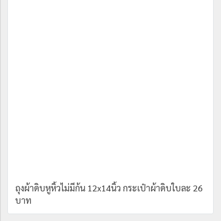
ถุงผ้าดิบหูหิ้วไม่มีก้น 12x14นิ้ว กระเป๋าผ้าดิบใบละ 26
บาท