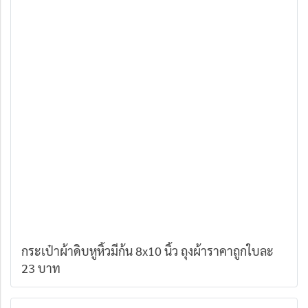
กระเป๋าผ้าดิบหูหิ้วมีก้น 8x10 นิ้ว ถุงผ้าราคาถูกใบละ
23 บาท