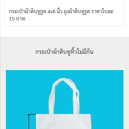
กระเป๋าผ้าดิบหูรูด 4x6 นิ้ว ถุงผ้าดิบหูรูด ราคาใบละ
15 บาท
กระเป๋าผ้าดิบหูหิ้วไม่มีก้น