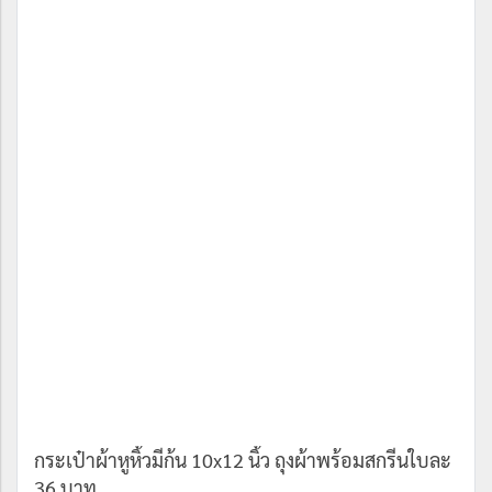
กระเป๋าผ้าหูหิ้วมีก้น 10x12 นิ้ว ถุงผ้าพร้อมสกรีนใบละ
36 บาท