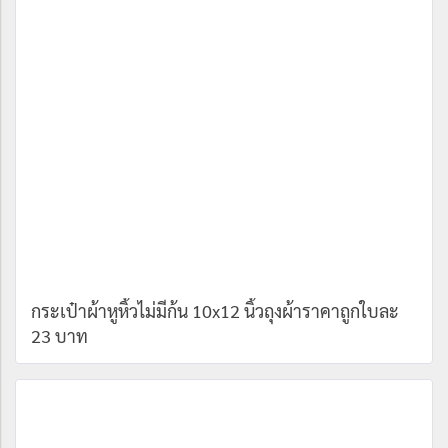
กระเป๋าผ้าหูหิ้วไม่มีก้น 10x12 นิ้วถุงผ้าราคาถูกใบละ
23 บาท