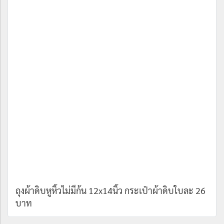
ถุงผ้าดิบหูหิ้วไม่มีก้น 12x14นิ้ว กระเป๋าผ้าดิบใบละ 26
บาท