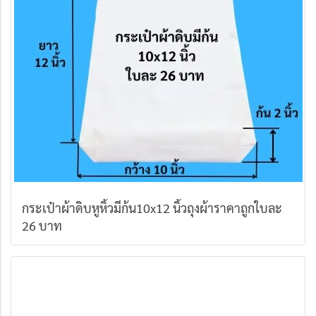
กระเป๋าผ้าดิบหูหิ้วมีก้น10x12 นิ้วถุงผ้าราคาถูกใบละ
26 บาท