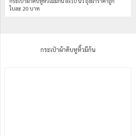
กระเป๋าผ้าดิบหูหิ้วไม่มีก้น 8x10 นิ้ว ถุงผ้าราคาถูก
ใบละ 20 บาท
กระเป๋าผ้าดิบหูหิ้วมีก้น