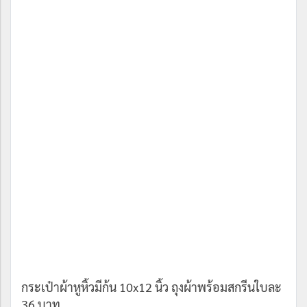
กระเป๋าผ้าหูหิ้วมีก้น 10x12 นิ้ว ถุงผ้าพร้อมสกรีนใบละ
36 บาท