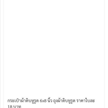
กระเป๋าผ้าดิบหูรูด 6x8 นิ้ว ถุงผ้าดิบหูรูด ราคาใบละ
18 บาท