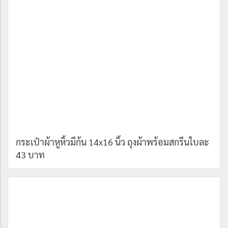
กระเป๋าผ้าหูหิ้วมีก้น 14x16 นิ้ว ถุงผ้าพร้อมสกรีนใบละ
43 บาท