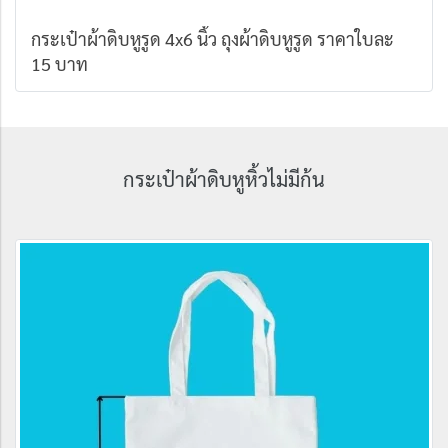
กระเป๋าผ้าดิบหูรูด 4x6 นิ้ว ถุงผ้าดิบหูรูด ราคาใบละ
15 บาท
กระเป๋าผ้าดิบหูหิ้วไม่มีก้น