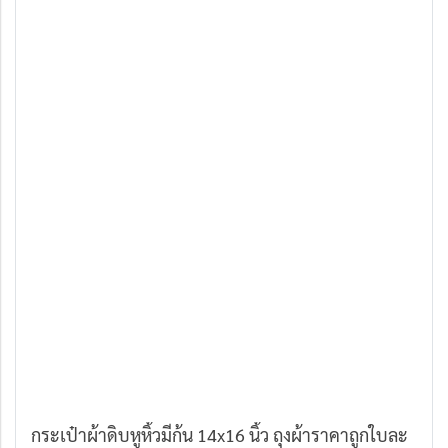
กระเป๋าผ้าดิบหูหิ้วมีก้น 14x16 นิ้ว ถุงผ้าราคาถูกใบละ