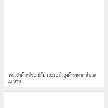
กระเป๋าผ้าหูหิ้วไม่มีก้น 10x12 นิ้วถุงผ้าราคาถูกใบละ
23 บาท