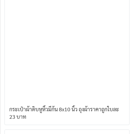
กระเป๋าผ้าดิบหูหิ้วมีก้น 8x10 นิ้ว ถุงผ้าราคาถูกใบละ
23 บาท