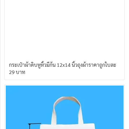
กระเป๋าผ้าดิบหูหิ้วมีก้น 12x14 นิ้วถุงผ้าราคาถูกใบละ
29 บาท